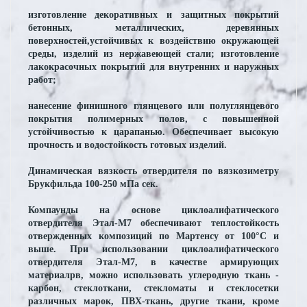
изготовление декоративных и защитных покрытий
бетонных, металлических, деревянных
поверхностей,устойчивых к воздействию окружающей
среды, изделий из нержавеющей стали; изготовление
лакокрасочных покрытий для внутренних и наружных
работ;
нанесение финишного глянцевого или полуглянцевого
покрытия полимерных полов, с повышенной
устойчивостью к царапанью. Обеспечивает высокую
прочность и водостойкость готовых изделий.
Динамическая вязкость отвердителя по вязкозиметру
Брукфильда 100-250 мПа сек.
Компаунды на основе циклоалифатического
отвердителя Этал-М7 обеспечивают теплостойкость
отвержденных композиций по Мартенсу от 100°С и
выше. При использовании циклоалифатического
отвердителя Этал-М7, в качестве армирующих
материалрв, можно использовать углеродную ткань -
карбон, стеклоткани, стекломаты и стеклосетки
различных марок, ПВХ-ткань, другие ткани, кроме