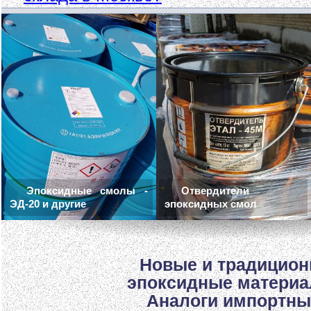
Эпоксидные смолы -
Отвердители
ЭД-20 и другие
эпоксидных смол
Новые и традицио
эпоксидные материа
Аналоги импортны