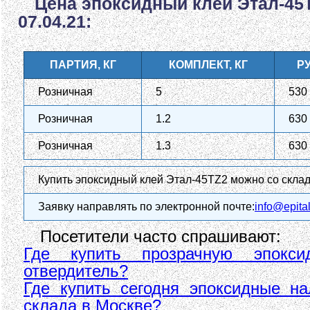
Цена эпоксидный клей Этал-45
07.04.21:
ПАРТИЯ, КГ
КОМПЛЕКТ, КГ
РУ
Розничная
5
530
Розничная
1.2
630
Розничная
1.3
630
Купить эпоксидный клей Этал-45TZ2 можно со склад
Заявку направлять по электронной почте:
info@epital
Посетители часто спрашивают:
Где купить прозрачную эпокс
отвердитель?
Где купить сегодня эпоксидные н
склада в Москве?