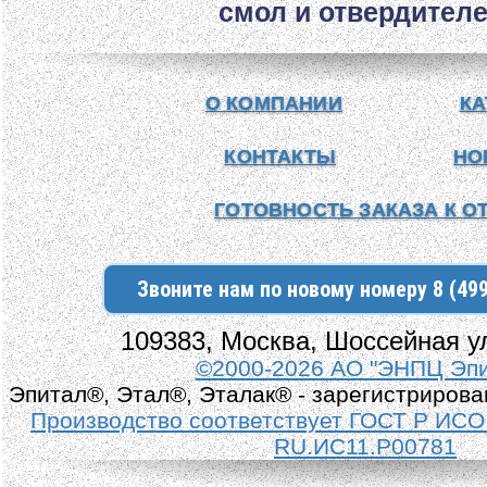
смол и отвердителе
О КОМПАНИИ
КА
КОНТАКТЫ
НО
ГОТОВНОСТЬ ЗАКАЗА К О
Звоните нам по новому номеру 8 (499
109383, Москва, Шоссейная у
©2000-2026 АО "ЭНПЦ Эпи
Эпитал®, Этал®, Эталак® - зарегистрирова
Производство соответствует ГОСТ Р ИС
RU.ИС11.Р00781